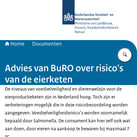
Naar de homepage van NVWA
Nederlandse Voedsel- en
Warenautoriteit
Ministerie van Landbouw,
Visserij, Voedselzekerheid en
Natuur
Home
Documenten
Vu
Advies van BuRO over risico's
van de eierketen
De niveaus van voedselveiligheid en dierenwelzijn voor de
eierproductieketen zijn in Nederland hoog. Toch zijn er
verbeteringen mogelijk die in deze risicobeoordeling worden
aangegeven. Voedselveiligheidsrisico’s worden voornamelijk
bepaald door Salmonella. De consument kan hier zelf ook wat
aan doen, door eieren na aankoop te bewaren bij maximaal 7
°C.