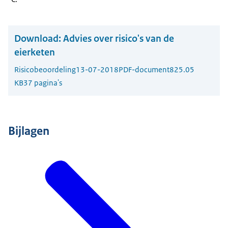
Download:
Advies over risico's van de
eierketen
Risicobeoordeling
13-07-2018
PDF-document
825.05
KB
37 pagina's
Bijlagen