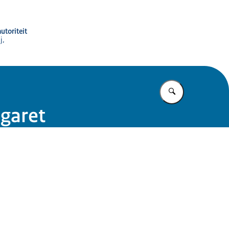
utoriteit
j,
Vul in wat u z
igaret