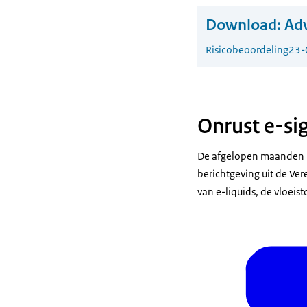
Download:
Adv
Risicobeoordeling
23-
Onrust e-si
De afgelopen maanden is
berichtgeving uit de Ve
van e-liquids, de vloeis