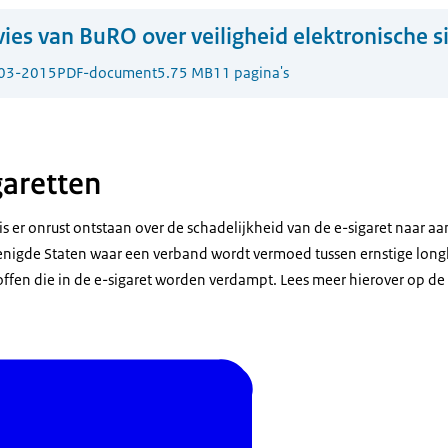
ies van BuRO over veiligheid elektronische s
03-2015
PDF-document
5.75 MB
11 pagina's
garetten
 er onrust ontstaan over de schadelijkheid van de e-sigaret naar aa
renigde Staten waar een verband wordt vermoed tussen ernstige long
toffen die in de e-sigaret worden verdampt. Lees meer hierover op de