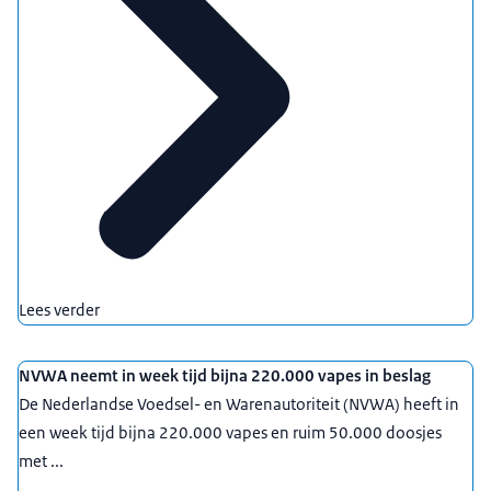
website. www.nvwa.nl/vapen.
Logo Nederlandse Voedsel- en Warenautoriteit,
Ministerie van Landbouw, Natuur en
Voedselkwaliteit verschijnt in beeld.
Beeldtekst: www.nvwa.nl/vapen.
*Muziek speelt en fadet uit*
Lees verder
NVWA neemt in week tijd bijna 220.000 vapes in beslag
De Nederlandse Voedsel- en Warenautoriteit (NVWA) heeft in
een week tijd bijna 220.000 vapes en ruim 50.000 doosjes
met ...