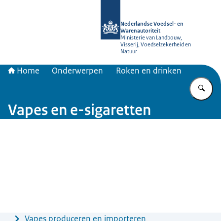
Naar de homepage van NVWA
Nederlandse Voedsel- en
Warenautoriteit
Ministerie van Landbouw,
Visserij, Voedselzekerheid en
Natuur
Home
Onderwerpen
Roken en drinken
Vu
Vapes en e-sigaretten
Menu
Vapes produceren en importeren