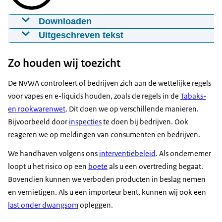
Downloaden
Video Vapen
Uitgeschreven tekst
31-05-2023
00:04:30
mp4
112,3 MB
Renée Meex – Inspecteur NVWA:
Zo houden wij toezicht
De NVWA controleert of winkeliers geen
Download
rookwaren verkopen aan personen onder de 18
De NVWA controleert of bedrijven zich aan de wettelijke regels
jaar. Dit doen we door het inzetten van testkopers.
Ondertiteling
voor vapes en e-liquids houden, zoals de regels in de
Tabaks-
srt
7,4 KB
Rookwinkel-uitbater:
en rookwarenwet
. Dit doen we op verschillende manieren.
Het mag niet, ik mag jou geen tabak verkopen, je
Bijvoorbeeld door
inspecties
te doen bij bedrijven. Ook
Download
bent nog geen 18 jaar.
reageren we op meldingen van consumenten en bedrijven.
Renée Meex – Inspecteur NVWA:
We handhaven volgens ons
interventiebeleid
. Als ondernemer
Daarnaast controleert de NVWA of alle rookwaren
loopt u het risico op een
boete
als u een overtreding begaat.
voldoen aan de eisen. Denk aan een vape uit
Bovendien kunnen we verboden producten in beslag nemen
bijvoorbeeld China. Deze is lang niet altijd
en vernietigen. Als u een importeur bent, kunnen wij ook een
bestemd voor de Europese markt en kan teveel
last onder dwangsom
opleggen.
nicotine bevatten. Het verkopen van rookwaren