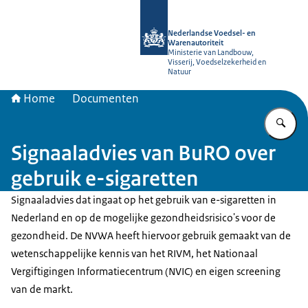
Naar de homepage van NVWA
Nederlandse Voedsel- en
Warenautoriteit
Ministerie van Landbouw,
Visserij, Voedselzekerheid en
Natuur
Home
Documenten
Vu
Signaaladvies van BuRO over
gebruik e-sigaretten
Signaaladvies dat ingaat op het gebruik van e-sigaretten in
Nederland en op de mogelijke gezondheidsrisico's voor de
gezondheid. De NVWA heeft hiervoor gebruik gemaakt van de
wetenschappelijke kennis van het RIVM, het Nationaal
Vergiftigingen Informatiecentrum (NVIC) en eigen screening
van de markt.