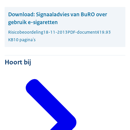
Download:
Signaaladvies van BuRO over
gebruik e-sigaretten
Risicobeoordeling
18-11-2013
PDF-document
419.93
KB
10 pagina's
Hoort bij