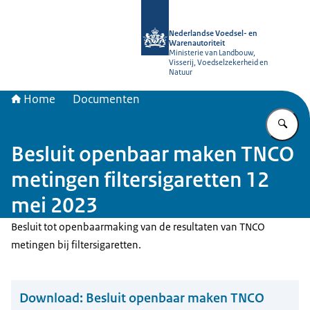
Naar de homepage van NVWA
Nederlandse Voedsel- en
Warenautoriteit
Ministerie van Landbouw,
Visserij, Voedselzekerheid en
Natuur
Home
Documenten
Vu
Besluit openbaar maken TNCO
metingen filtersigaretten 12
mei 2023
Besluit tot openbaarmaking van de resultaten van TNCO
metingen bij filtersigaretten.
Download:
Besluit openbaar maken TNCO