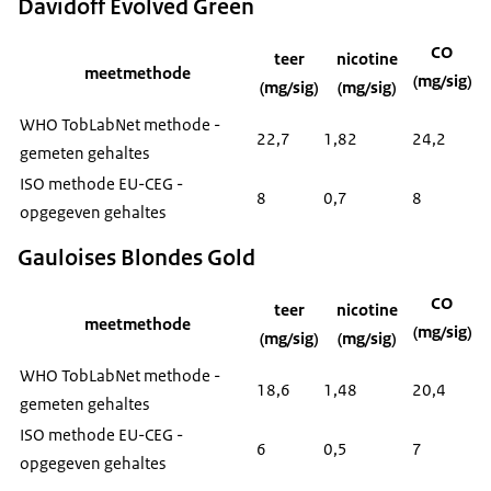
Davidoff Evolved Green
CO
teer
nicotine
meetmethode
(mg/sig)
(mg/sig)
(mg/sig)
WHO TobLabNet methode -
22,7
1,82
24,2
gemeten gehaltes
ISO methode EU-CEG -
8
0,7
8
opgegeven gehaltes
Gauloises Blondes Gold
CO
teer
nicotine
meetmethode
(mg/sig)
(mg/sig)
(mg/sig)
WHO TobLabNet methode -
18,6
1,48
20,4
gemeten gehaltes
ISO methode EU-CEG -
6
0,5
7
opgegeven gehaltes