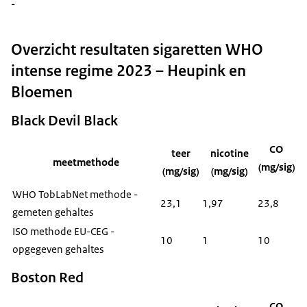
-
Overzicht resultaten sigaretten WHO
intense regime 2023 – Heupink en
Bloemen
Black Devil Black
CO
teer
nicotine
meetmethode
(mg/sig)
(mg/sig)
(mg/sig)
WHO TobLabNet methode -
23,1
1,97
23,8
gemeten gehaltes
ISO methode EU-CEG -
10
1
10
opgegeven gehaltes
Boston Red
CO