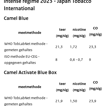
intense regime 2023 - Japan Tobacco
International
Camel Blue
CO
teer
nicotine
meetmethode
(mg/sig)
(mg/sig)
(mg/sig)
WHO TobLabNet methode -
21,3
1,72
23,3
gemeten gehaltes
ISO methode EU-CEG -
8
0,6 - 0,7
9
opgegeven gehaltes
Camel Activate Blue Box
CO
teer
nicotine
meetmethode
(mg/sig)
(mg/sig)
(mg/sig)
WHO TobLabNet methode -
21,9
1,50
23,9
gemeten gehaltes