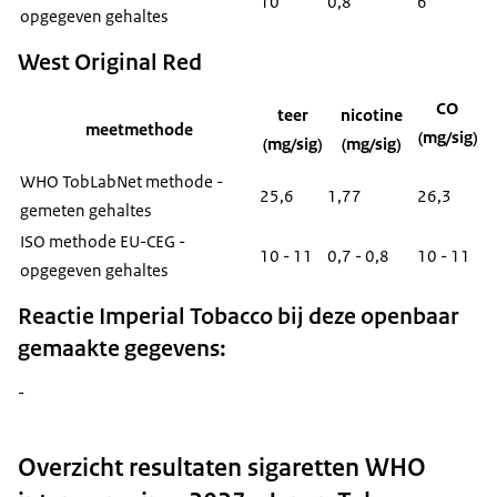
10
0,8
6
opgegeven gehaltes
West Original Red
CO
teer
nicotine
meetmethode
(mg/sig)
(mg/sig)
(mg/sig)
WHO TobLabNet methode -
25,6
1,77
26,3
gemeten gehaltes
ISO methode EU-CEG -
10 - 11
0,7 - 0,8
10 - 11
opgegeven gehaltes
Reactie Imperial Tobacco bij deze openbaar
gemaakte gegevens:
-
Overzicht resultaten sigaretten WHO