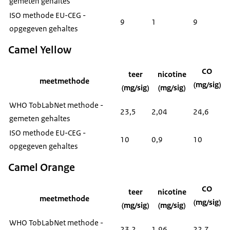
gemeten gehaltes
ISO methode EU-CEG -
9
1
9
opgegeven gehaltes
Camel Yellow
CO
teer
nicotine
meetmethode
(mg/sig)
(mg/sig)
(mg/sig)
WHO TobLabNet methode -
23,5
2,04
24,6
gemeten gehaltes
ISO methode EU-CEG -
10
0,9
10
opgegeven gehaltes
Camel Orange
CO
teer
nicotine
meetmethode
(mg/sig)
(mg/sig)
(mg/sig)
WHO TobLabNet methode -
23,2
1,96
22,7