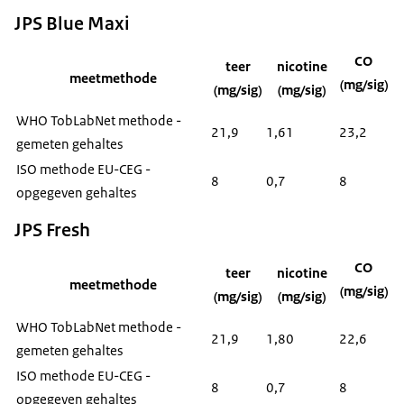
JPS Blue Maxi
CO
teer
nicotine
meetmethode
(mg/sig)
(mg/sig)
(mg/sig)
WHO TobLabNet methode -
21,9
1,61
23,2
gemeten gehaltes
ISO methode EU-CEG -
8
0,7
8
opgegeven gehaltes
JPS Fresh
CO
teer
nicotine
meetmethode
(mg/sig)
(mg/sig)
(mg/sig)
WHO TobLabNet methode -
21,9
1,80
22,6
gemeten gehaltes
ISO methode EU-CEG -
8
0,7
8
opgegeven gehaltes