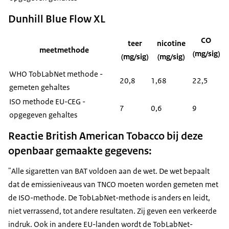
Dunhill Blue Flow XL
CO
teer
nicotine
meetmethode
(mg/sig)
(mg/sig)
(mg/sig)
WHO TobLabNet methode -
20,8
1,68
22,5
gemeten gehaltes
ISO methode EU-CEG -
7
0,6
9
opgegeven gehaltes
Reactie British American Tobacco bij deze
openbaar gemaakte gegevens:
"Alle sigaretten van BAT voldoen aan de wet. De wet bepaalt
dat de emissieniveaus van TNCO moeten worden gemeten met
de ISO-methode. De TobLabNet-methode is anders en leidt,
niet verrassend, tot andere resultaten. Zij geven een verkeerde
indruk. Ook in andere EU-landen wordt de TobLabNet-