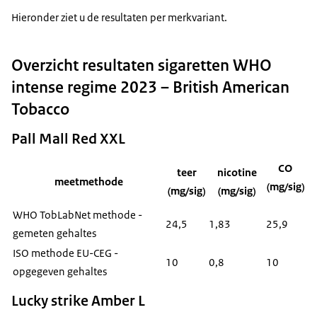
Hieronder ziet u de resultaten per merkvariant.
Overzicht resultaten sigaretten WHO
intense regime 2023 – British American
Tobacco
Pall Mall Red XXL
CO
teer
nicotine
meetmethode
(mg/sig)
(mg/sig)
(mg/sig)
WHO TobLabNet methode -
24,5
1,83
25,9
gemeten gehaltes
ISO methode EU-CEG -
10
0,8
10
opgegeven gehaltes
Lucky strike Amber L