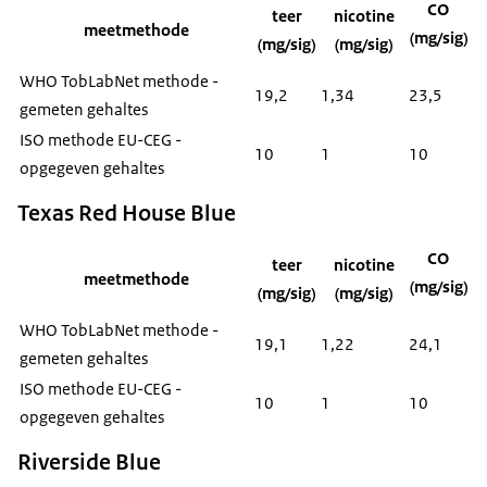
CO
teer
nicotine
meetmethode
(mg/sig)
(mg/sig)
(mg/sig)
WHO TobLabNet methode -
19,2
1,34
23,5
gemeten gehaltes
ISO methode EU-CEG -
10
1
10
opgegeven gehaltes
Texas Red House Blue
CO
teer
nicotine
meetmethode
(mg/sig)
(mg/sig)
(mg/sig)
WHO TobLabNet methode -
19,1
1,22
24,1
gemeten gehaltes
ISO methode EU-CEG -
10
1
10
opgegeven gehaltes
Riverside Blue