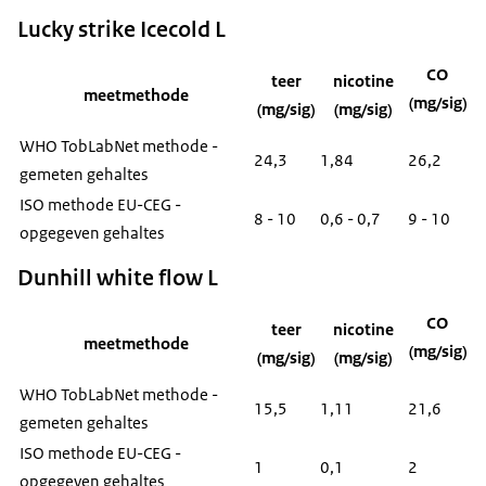
Lucky strike Icecold L
CO
teer
nicotine
meetmethode
(mg/sig)
(mg/sig)
(mg/sig)
WHO TobLabNet methode -
24,3
1,84
26,2
gemeten gehaltes
ISO methode EU-CEG -
8 - 10
0,6 - 0,7
9 - 10
opgegeven gehaltes
Dunhill white flow L
CO
teer
nicotine
meetmethode
(mg/sig)
(mg/sig)
(mg/sig)
WHO TobLabNet methode -
15,5
1,11
21,6
gemeten gehaltes
ISO methode EU-CEG -
1
0,1
2
opgegeven gehaltes