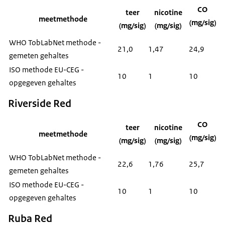
CO
teer
nicotine
meetmethode
(mg/sig)
(mg/sig)
(mg/sig)
WHO TobLabNet methode -
21,0
1,47
24,9
gemeten gehaltes
ISO methode EU-CEG -
10
1
10
opgegeven gehaltes
Riverside Red
CO
teer
nicotine
meetmethode
(mg/sig)
(mg/sig)
(mg/sig)
WHO TobLabNet methode -
22,6
1,76
25,7
gemeten gehaltes
ISO methode EU-CEG -
10
1
10
opgegeven gehaltes
Ruba Red