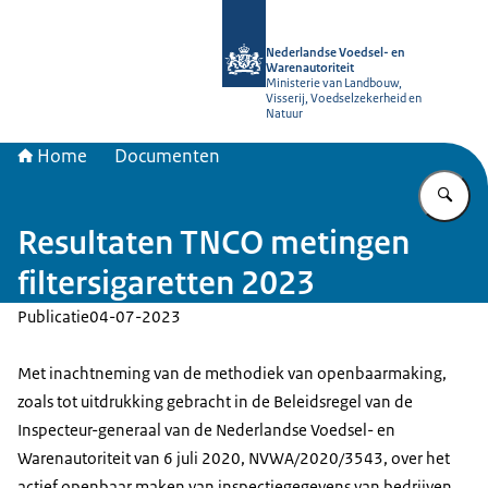
Naar de homepage van NVWA
Nederlandse Voedsel- en
Warenautoriteit
Ministerie van Landbouw,
Visserij, Voedselzekerheid en
Natuur
Home
Documenten
Vu
Resultaten TNCO metingen
filtersigaretten 2023
Publicatie
04-07-2023
Met inachtneming van de methodiek van openbaarmaking,
zoals tot uitdrukking gebracht in de Beleidsregel van de
Inspecteur-generaal van de Nederlandse Voedsel- en
Warenautoriteit van 6 juli 2020, NVWA/2020/3543, over het
actief openbaar maken van inspectiegegevens van bedrijven