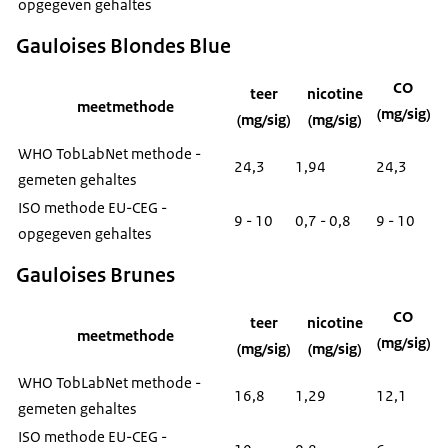
opgegeven gehaltes
Gauloises Blondes Blue
CO
teer
nicotine
meetmethode
(mg/sig)
(mg/sig)
(mg/sig)
WHO TobLabNet methode -
24,3
1,94
24,3
gemeten gehaltes
ISO methode EU-CEG -
9 - 10
0,7 - 0,8
9 - 10
opgegeven gehaltes
Gauloises Brunes
CO
teer
nicotine
meetmethode
(mg/sig)
(mg/sig)
(mg/sig)
WHO TobLabNet methode -
16,8
1,29
12,1
gemeten gehaltes
ISO methode EU-CEG -