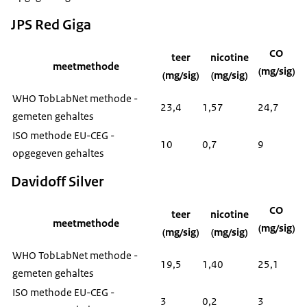
JPS Red Giga
CO
teer
nicotine
meetmethode
(mg/sig)
(mg/sig)
(mg/sig)
WHO TobLabNet methode -
23,4
1,57
24,7
gemeten gehaltes
ISO methode EU-CEG -
10
0,7
9
opgegeven gehaltes
Davidoff Silver
CO
teer
nicotine
meetmethode
(mg/sig)
(mg/sig)
(mg/sig)
WHO TobLabNet methode -
19,5
1,40
25,1
gemeten gehaltes
ISO methode EU-CEG -
3
0,2
3