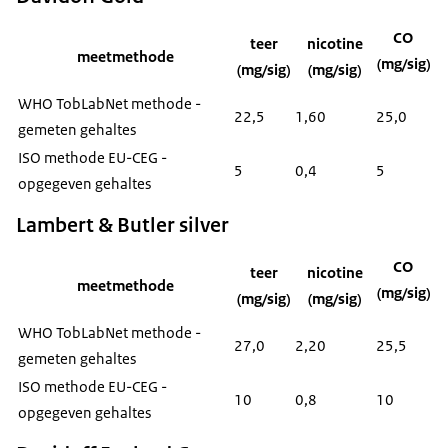
CO
teer
nicotine
meetmethode
(mg/sig)
(mg/sig)
(mg/sig)
WHO TobLabNet methode -
22,5
1,60
25,0
gemeten gehaltes
ISO methode EU-CEG -
5
0,4
5
opgegeven gehaltes
Lambert & Butler silver
CO
teer
nicotine
meetmethode
(mg/sig)
(mg/sig)
(mg/sig)
WHO TobLabNet methode -
27,0
2,20
25,5
gemeten gehaltes
ISO methode EU-CEG -
10
0,8
10
opgegeven gehaltes