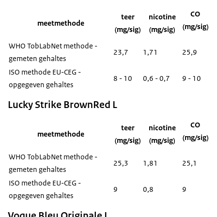
CO
teer
nicotine
meetmethode
(mg/sig)
(mg/sig)
(mg/sig)
WHO TobLabNet methode -
23,7
1,71
25,9
gemeten gehaltes
ISO methode EU-CEG -
8 - 10
0,6 - 0,7
9 - 10
opgegeven gehaltes
Lucky Strike BrownRed L
CO
teer
nicotine
meetmethode
(mg/sig)
(mg/sig)
(mg/sig)
WHO TobLabNet methode -
25,3
1,81
25,1
gemeten gehaltes
ISO methode EU-CEG -
9
0,8
9
opgegeven gehaltes
Voque Bleu Originale L