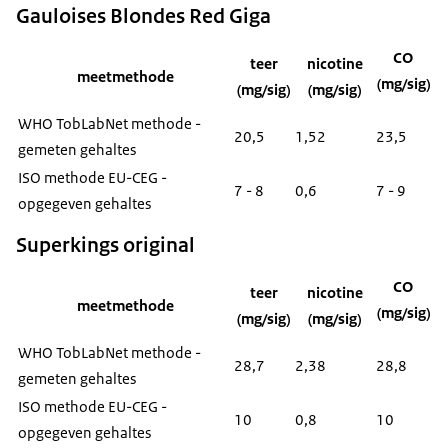
Gauloises Blondes Red Giga
CO
teer
nicotine
meetmethode
(mg/sig)
(mg/sig)
(mg/sig)
WHO TobLabNet methode -
20,5
1,52
23,5
gemeten gehaltes
ISO methode EU-CEG -
7 - 8
0,6
7 - 9
opgegeven gehaltes
Superkings original
CO
teer
nicotine
meetmethode
(mg/sig)
(mg/sig)
(mg/sig)
WHO TobLabNet methode -
28,7
2,38
28,8
gemeten gehaltes
ISO methode EU-CEG -
10
0,8
10
opgegeven gehaltes