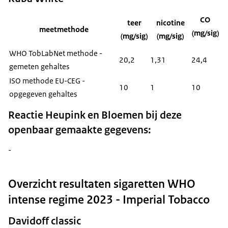
CO
teer
nicotine
meetmethode
(mg/sig)
(mg/sig)
(mg/sig)
WHO TobLabNet methode -
20,2
1,31
24,4
gemeten gehaltes
ISO methode EU-CEG -
10
1
10
opgegeven gehaltes
Reactie Heupink en Bloemen bij deze
openbaar gemaakte gegevens:
-
Overzicht resultaten sigaretten WHO
intense regime 2023 - Imperial Tobacco
Davidoff classic