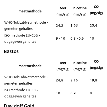
CO
teer
nicotine
meetmethode
(mg/sig)
(mg/sig)
(mg/sig)
WHO TobLabNet methode -
24,2
1,96
25,4
gemeten gehaltes
ISO methode EU-CEG -
9 - 10
0,8 - 0,9
10
opgegeven gehaltes
Bastos
CO
teer
nicotine
meetmethode
(mg/sig)
(mg/sig)
(mg/sig)
WHO TobLabNet methode -
24,8
2,16
19,8
gemeten gehaltes
ISO methode EU-CEG -
10
0,9
8
opgegeven gehaltes
Davidoff Gold