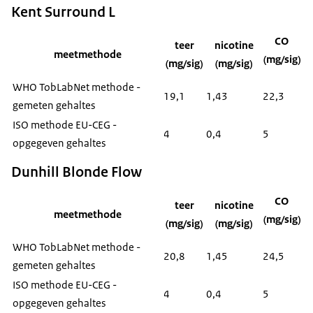
Kent Surround L
CO
teer
nicotine
meetmethode
(mg/sig)
(mg/sig)
(mg/sig)
WHO TobLabNet methode -
19,1
1,43
22,3
gemeten gehaltes
ISO methode EU-CEG -
4
0,4
5
opgegeven gehaltes
Dunhill Blonde Flow
CO
teer
nicotine
meetmethode
(mg/sig)
(mg/sig)
(mg/sig)
WHO TobLabNet methode -
20,8
1,45
24,5
gemeten gehaltes
ISO methode EU-CEG -
4
0,4
5
opgegeven gehaltes