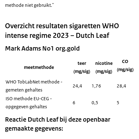
methode niet gebruikt."
Overzicht resultaten sigaretten WHO
intense regime 2023 – Dutch Leaf
Mark Adams No1 org.gold
CO
teer
nicotine
meetmethode
(mg/sig)
(mg/sig)
(mg/sig)
WHO TobLabNet methode -
24,4
1,76
28,4
gemeten gehaltes
ISO methode EU-CEG -
6
0,5
5
opgegeven gehaltes
Reactie Dutch Leaf bij deze openbaar
gemaakte gegevens: