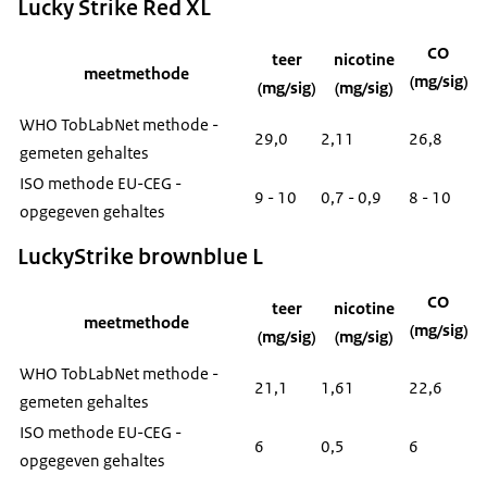
Lucky Strike Red XL
CO
teer
nicotine
meetmethode
(mg/sig)
(mg/sig)
(mg/sig)
WHO TobLabNet methode -
29,0
2,11
26,8
gemeten gehaltes
ISO methode EU-CEG -
9 - 10
0,7 - 0,9
8 - 10
opgegeven gehaltes
LuckyStrike brownblue L
CO
teer
nicotine
meetmethode
(mg/sig)
(mg/sig)
(mg/sig)
WHO TobLabNet methode -
21,1
1,61
22,6
gemeten gehaltes
ISO methode EU-CEG -
6
0,5
6
opgegeven gehaltes