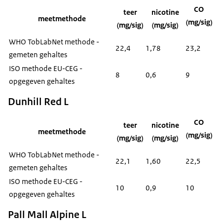
CO
teer
nicotine
meetmethode
(mg/sig)
(mg/sig)
(mg/sig)
WHO TobLabNet methode -
22,4
1,78
23,2
gemeten gehaltes
ISO methode EU-CEG -
8
0,6
9
opgegeven gehaltes
Dunhill Red L
CO
teer
nicotine
meetmethode
(mg/sig)
(mg/sig)
(mg/sig)
WHO TobLabNet methode -
22,1
1,60
22,5
gemeten gehaltes
ISO methode EU-CEG -
10
0,9
10
opgegeven gehaltes
Pall Mall Alpine L