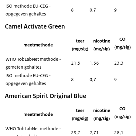
ISO methode EU-CEG -
8
0,7
9
opgegeven gehaltes
Camel Activate Green
CO
teer
nicotine
meetmethode
(mg/sig)
(mg/sig)
(mg/sig)
WHO TobLabNet methode -
21,5
1,56
23,3
gemeten gehaltes
ISO methode EU-CEG -
8
0,7
9
opgegeven gehaltes
American Spirit Original Blue
CO
teer
nicotine
meetmethode
(mg/sig)
(mg/sig)
(mg/sig)
WHO TobLabNet methode -
29,7
2,71
28,1