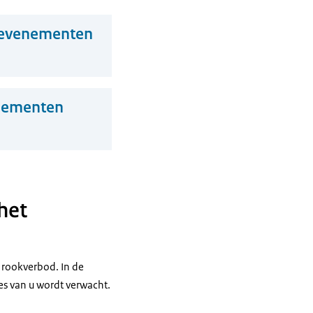
n evenementen
enementen
het
 rookverbod. In de
ies van u wordt verwacht.