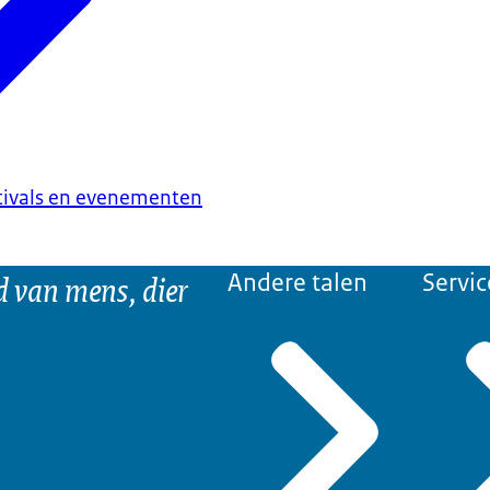
tivals en evenementen
d van mens, dier
Andere talen
Servic