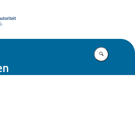
utoriteit
j,
Vul in wat u z
en