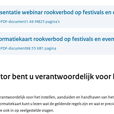
sentatie webinar rookverbod op festivals e
6
PDF-document
1.46 MB
25 pagina's
ormatiekaart rookverbod op festivals en ev
6
PDF-document
98.55 KB
1 pagina
ator bent u verantwoordelijk voor 
verantwoordelijk voor het instellen, aanduiden en handhaven van het
ormatiekaart kunt u lezen wat de geldende regels zijn en wat er prec
e ook in op veelgestelde vragen.