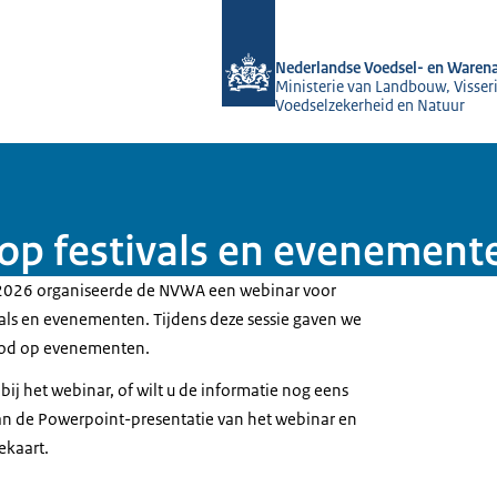
Naar de homepage van NVWA
Nederlandse Voedsel- en Warena
Ministerie van Landbouw, Visseri
Voedselzekerheid en Natuur
op festivals en evenement
2026 organiseerde de NVWA een webinar voor
vals en evenementen. Tijdens deze sessie gaven we
rbod op evenementen.
 bij het webinar, of wilt u de informatie nog eens
dan de Powerpoint-presentatie van het webinar en
ekaart.