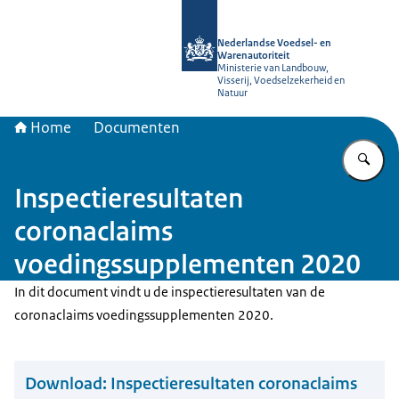
Naar de homepage van NVWA
Nederlandse Voedsel- en
Warenautoriteit
Ministerie van Landbouw,
Visserij, Voedselzekerheid en
Natuur
Home
Documenten
Vu
Inspectieresultaten
coronaclaims
voedingssupplementen 2020
In dit document vindt u de inspectieresultaten van de
coronaclaims voedingssupplementen 2020.
Download:
Inspectieresultaten coronaclaims