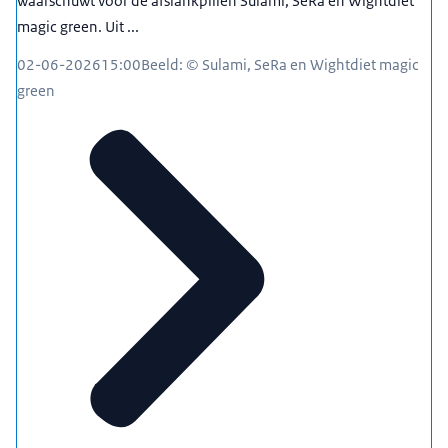
waarschuwt voor de afslankpillen Sulami, SeRa en Wightdiet
magic green. Uit ...
02-06-2026
15:00
Beeld: © Sulami, SeRa en Wightdiet magic
green