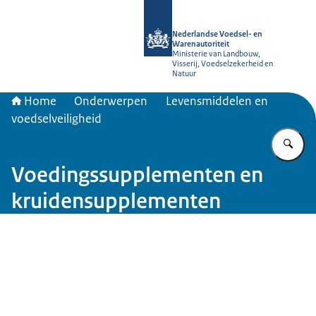
Naar de homepage van NVWA
Nederlandse Voedsel- en
Warenautoriteit
Ministerie van Landbouw,
Visserij, Voedselzekerheid en
Natuur
Home
Onderwerpen
Levensmiddelen en
voedselveiligheid
Vu
Voedingssupplementen en
kruidensupplementen
Beeld: © PureBudget