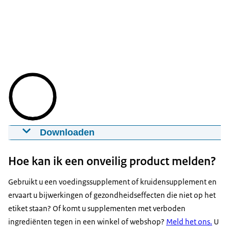
Downloaden
Video Wat je moet weten over
voedingssupplementen?
Hoe kan ik een onveilig product melden?
06-12-2023
00:04:33
mp4
330,8 MB
Gebruikt u een voedingssupplement of kruidensupplement en
Download
ervaart u bijwerkingen of gezondheidseffecten die niet op het
etiket staan? Of komt u supplementen met verboden
ingrediënten tegen in een winkel of webshop?
Meld het ons.
U