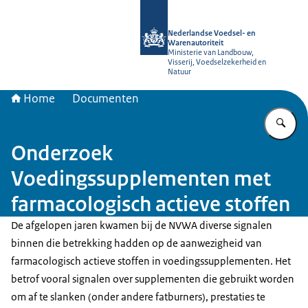
Naar de homepage van NVWA
Nederlandse Voedsel- en
Warenautoriteit
Ministerie van Landbouw,
Visserij, Voedselzekerheid en
Natuur
Home
Documenten
Vu
Onderzoek
Voedingssupplementen met
farmacologisch actieve stoffen
De afgelopen jaren kwamen bij de NVWA diverse signalen
binnen die betrekking hadden op de aanwezigheid van
farmacologisch actieve stoffen in voedingssupplementen. Het
betrof vooral signalen over supplementen die gebruikt worden
om af te slanken (onder andere fatburners), prestaties te