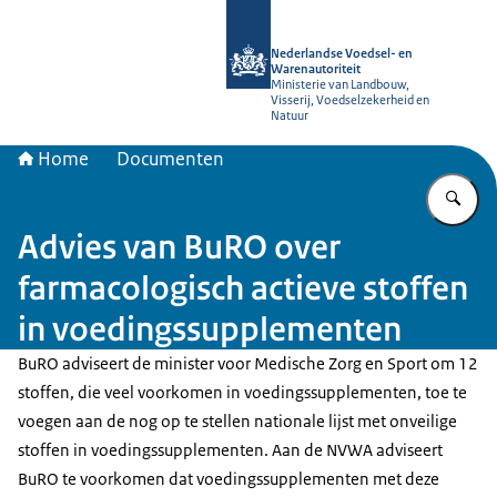
Naar de homepage van NVWA
Nederlandse Voedsel- en
Warenautoriteit
Ministerie van Landbouw,
Visserij, Voedselzekerheid en
Natuur
Home
Documenten
Vu
Advies van BuRO over
farmacologisch actieve stoffen
in voedingssupplementen
BuRO adviseert de minister voor Medische Zorg en Sport om 12
stoffen, die veel voorkomen in voedingssupplementen, toe te
voegen aan de nog op te stellen nationale lijst met onveilige
stoffen in voedingssupplementen. Aan de NVWA adviseert
BuRO te voorkomen dat voedingssupplementen met deze