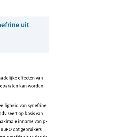
frine uit
adelijke effecten van
npreparaten kan worden
eiligheid van synefrine
dviseert op basis van
 maximale inname van p-
t BuRO dat gebruikers