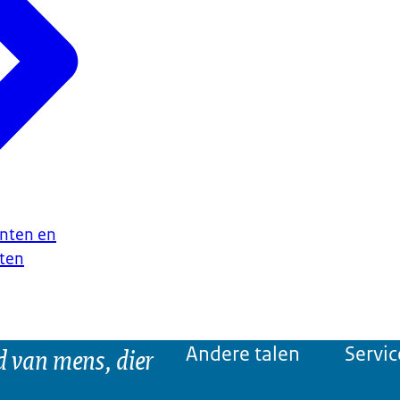
nten en
ten
d van mens, dier
Andere talen
Servic