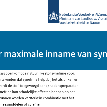
Naar de homepage van NVWA
Nederlandse Voedsel- en Warena
Ministerie van Landbouw, Visseri
Voedselzekerheid en Natuur
 maximale inname van syne
asappel komt de natuurlijke stof synefrine voor.
n te vinden dat synefrine helpt bij het afslanken en
ordt de stof toegevoegd aan (kruiden)preparaten.
ynefrine kan schadelijke effecten hebben op het
e kunnen worden versterkt in combinatie met het
eneesmiddelen of cafeïne.