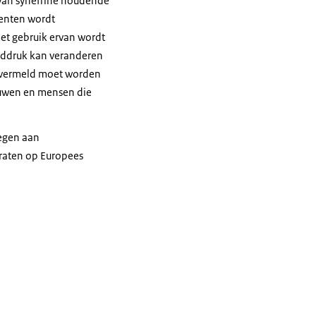
s van synefrine houdende
centen wordt
et gebruik ervan wordt
oeddruk kan veranderen
et vermeld moet worden
ouwen en mensen die
oegen aan
araten op Europees