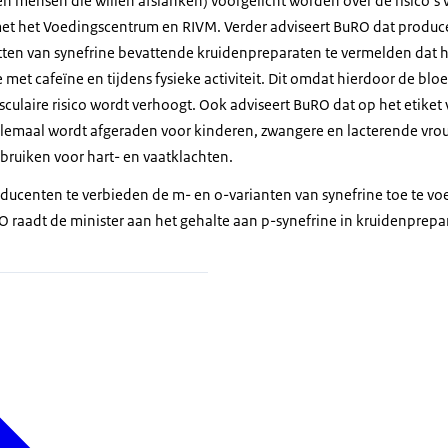
 en mensen die willen afslanken) voorgelicht worden over de risico’
met het Voedingscentrum en RIVM. Verder adviseert BuRO dat produ
tten van synefrine bevattende kruidenpreparaten te vermelden dat h
 met cafeïne en tijdens fysieke activiteit. Dit omdat hierdoor de bl
asculaire risico wordt verhoogt. Ook adviseert BuRO dat op het etik
helemaal wordt afgeraden voor kinderen, zwangere en lacterende vr
ruiken voor hart- en vaatklachten.
roducenten te verbieden de m- en o-varianten van synefrine toe te v
 raadt de minister aan het gehalte aan p-synefrine in kruidenprep