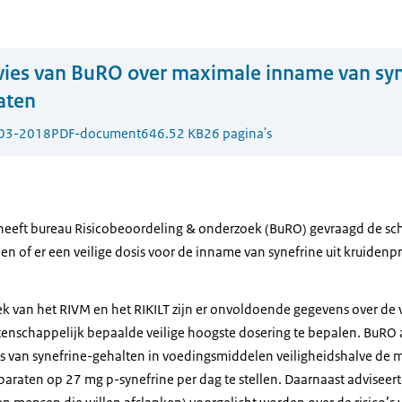
ies van BuRO over maximale inname van syne
aten
03-2018
PDF-document
646.52 KB
26 pagina's
heeft bureau Risicobeoordeling & onderzoek (BuRO) gevraagd de sch
 en of er een veilige dosis voor de inname van synefrine uit kruide
k van het RIVM en het RIKILT zijn er onvoldoende gegevens over de v
nschappelijk bepaalde veilige hoogste dosering te bepalen. BuRO a
s van synefrine-gehalten in voedingsmiddelen veiligheidshalve de
paraten op 27 mg p-synefrine per dag te stellen. Daarnaast adviseer