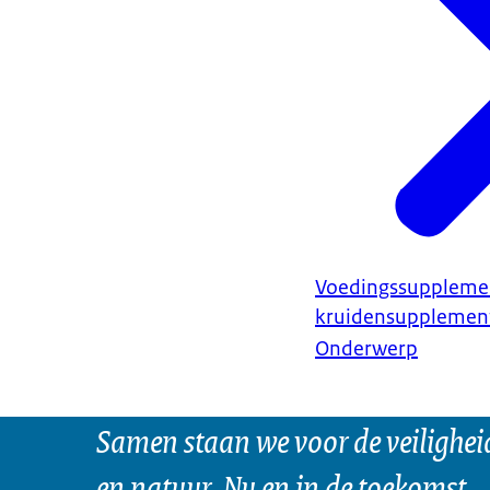
Voedingssuppleme
kruidensupplemen
Onderwerp
Samen staan we voor de veilighei
en natuur. Nu en in de toekomst.