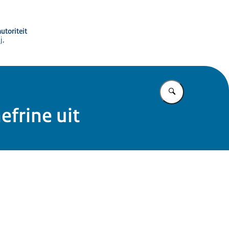
utoriteit
j,
Vul in wat u z
frine uit