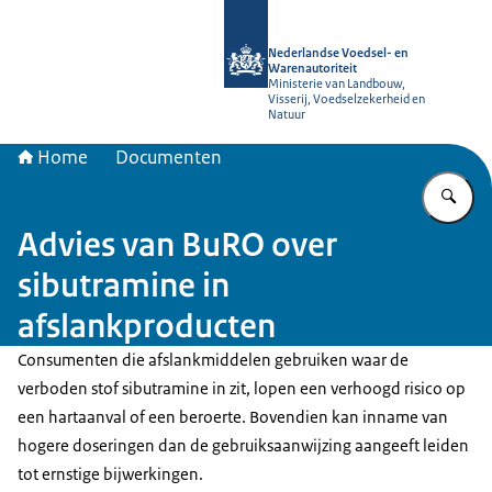
Naar de homepage van NVWA
Nederlandse Voedsel- en
Warenautoriteit
Ministerie van Landbouw,
Visserij, Voedselzekerheid en
Natuur
Home
Documenten
Vu
Advies van BuRO over
sibutramine in
afslankproducten
Consumenten die afslankmiddelen gebruiken waar de
verboden stof sibutramine in zit, lopen een verhoogd risico op
een hartaanval of een beroerte. Bovendien kan inname van
hogere doseringen dan de gebruiksaanwijzing aangeeft leiden
tot ernstige bijwerkingen.