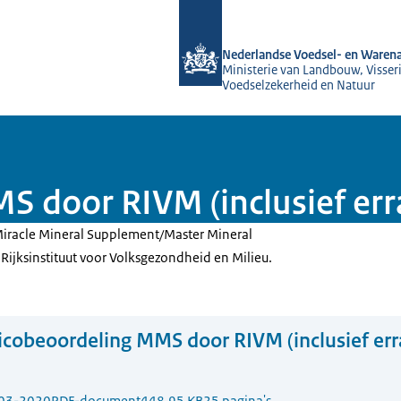
Naar de homepage van NVWA
Nederlandse Voedsel- en Warena
Ministerie van Landbouw, Visseri
Voedselzekerheid en Natuur
MS door RIVM (inclusief e
Miracle Mineral Supplement/Master Mineral
Rijksinstituut voor Volksgezondheid en Milieu.
icobeoordeling MMS door RIVM (inclusief er
03-2020
PDF-document
448.95 KB
25 pagina's