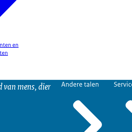
nten en
ten
d van mens, dier
Andere talen
Servic