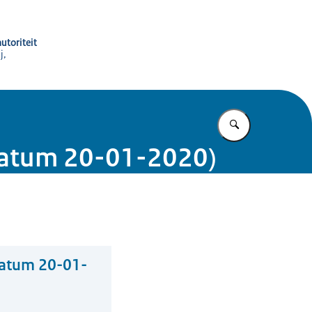
utoriteit
j,
Vul in wat u z
rratum 20-01-2020)
ratum 20-01-