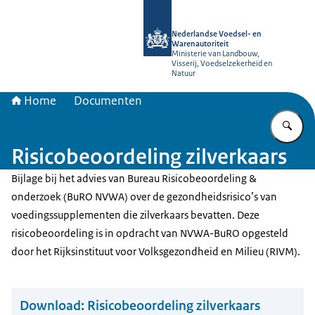
Naar de homepage van NVWA
Nederlandse Voedsel- en
Warenautoriteit
Ministerie van Landbouw,
Visserij, Voedselzekerheid en
Natuur
Home
Documenten
Vu
Risicobeoordeling zilverkaars
Bijlage bij het advies van Bureau Risicobeoordeling &
onderzoek (BuRO NVWA) over de gezondheidsrisico’s van
voedingssupplementen die zilverkaars bevatten. Deze
risicobeoordeling is in opdracht van NVWA-BuRO opgesteld
door het Rijksinstituut voor Volksgezondheid en Milieu (RIVM).
Download:
Risicobeoordeling zilverkaars