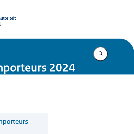
utoriteit
j,
Vul in wat u z
importeurs 2024
mporteurs