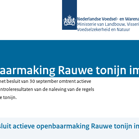
Naar de homepage van NVWA
Nederlandse Voedsel- en Warena
Ministerie van Landbouw, Visseri
Voedselzekerheid en Natuur
baarmaking Rauwe tonijn 
 het besluit van 30 september omtrent actieve
roleresultaten van de naleving van de regels
e tonijn.
luit actieve openbaarmaking Rauwe tonijn i