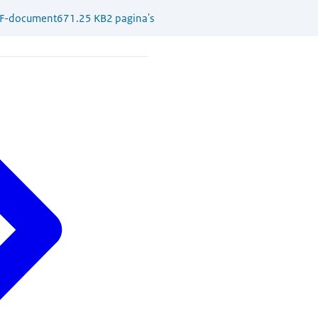
F-document
671.25 KB
2 pagina's