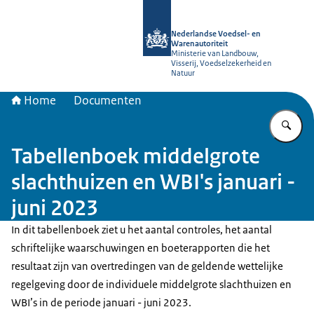
Naar de homepage van NVWA
Nederlandse Voedsel- en
Warenautoriteit
Ministerie van Landbouw,
Visserij, Voedselzekerheid en
Natuur
Home
Documenten
Vu
Tabellenboek middelgrote
slachthuizen en WBI's januari -
juni 2023
In dit tabellenboek ziet u het aantal controles, het aantal
schriftelijke waarschuwingen en boeterapporten die het
resultaat zijn van overtredingen van de geldende wettelijke
regelgeving door de individuele middelgrote slachthuizen en
WBI’s in de periode januari - juni 2023.