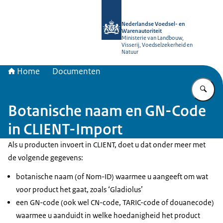
Naar de homepage van NVWA
Nederlandse Voedsel- en
Warenautoriteit
Ministerie van Landbouw,
Visserij, Voedselzekerheid en
Natuur
Home
Documenten
Vu
Botanische naam en GN-Code
in CLIENT-Import
Als u producten invoert in CLIENT, doet u dat onder meer met
de volgende gegevens:
botanische naam (of Nom-ID) waarmee u aangeeft om wat
voor product het gaat, zoals ‘Gladiolus’
een GN-code (ook wel CN-code, TARIC-code of douanecode)
waarmee u aanduidt in welke hoedanigheid het product