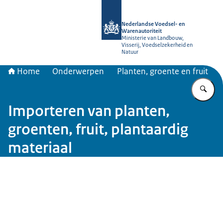
Naar de homepage van NVWA
Nederlandse Voedsel- en
Warenautoriteit
Ministerie van Landbouw,
Visserij, Voedselzekerheid en
Natuur
Home
Onderwerpen
Planten, groente en fruit
Vu
Importeren van planten,
groenten, fruit, plantaardig
materiaal