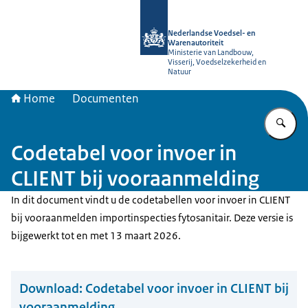
Naar de homepage van NVWA
Nederlandse Voedsel- en
Warenautoriteit
Ministerie van Landbouw,
Visserij, Voedselzekerheid en
Natuur
Home
Documenten
Vu
Codetabel voor invoer in
CLIENT bij vooraanmelding
In dit document vindt u de codetabellen voor invoer in CLIENT
bij vooraanmelden importinspecties fytosanitair. Deze versie is
bijgewerkt tot en met 13 maart 2026.
Download:
Codetabel voor invoer in CLIENT bij
vooraanmelding