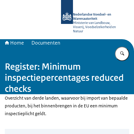
Naar de homepage van NVWA
Nederlandse Voedsel- en
Warenautoriteit
Ministerie van Landbouw,
Visserij, Voedselzekerheid en
Natuur
Home
Documenten
Vu
Register: Minimum
inspectiepercentages reduced
checks
Overzicht van derde landen, waarvoor bij import van bepaalde
producten, bij het binnenbrengen in de EU een minimum
inspectieplicht geldt.