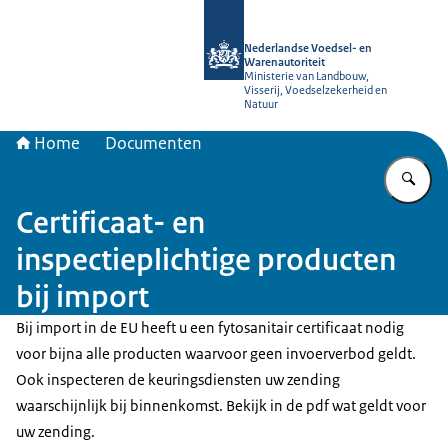
Naar de homepage van NVWA
Nederlandse Voedsel- en
Warenautoriteit
Ministerie van Landbouw,
Visserij, Voedselzekerheid en
Natuur
Home
Documenten
Vu
Certificaat- en
inspectieplichtige producten
bij import
Bij import in de EU heeft u een fytosanitair certificaat nodig
voor bijna alle producten waarvoor geen invoerverbod geldt.
Ook inspecteren de keuringsdiensten uw zending
waarschijnlijk bij binnenkomst. Bekijk in de pdf wat geldt voor
uw zending.