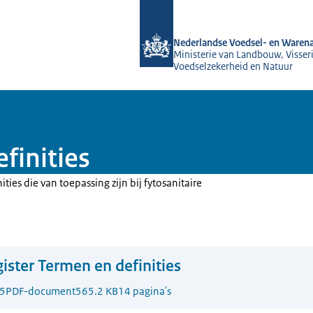
Naar de homepage van NVWA
Nederlandse Voedsel- en Warena
Ministerie van Landbouw, Visseri
Voedselzekerheid en Natuur
finities
ities die van toepassing zijn bij fytosanitaire
ister Termen en definities
5
PDF-document
565.2 KB
14 pagina's