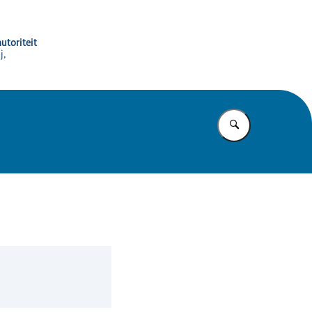
utoriteit
j,
Vul in wat u z