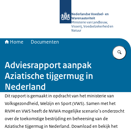
Naar de homepage van NVWA
Nederlandse Voedsel- en
Warenautoriteit
Ministerie van Landbouw,
Visserij, Voedselzekerheid en
Natuur
Home
Documenten
Vu
Adviesrapport aanpak
Aziatische tijgermug in
Nederland
Dit rapport is gemaakt in opdracht van het ministerie van
Volksgezondheid, Welzijn en Sport (VWS). Samen met het
RIVM en VWS heeft de NVWA mogelijke scenario’s onderzocht
over de toekomstige bestrijding en beheersing van de
Aziatische tijgermug in Nederland. Download en bekijk het