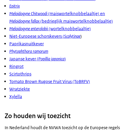
Epitrix
Meloidogyne Chitwoodi
(maiswortelknobbelaaltje) en
Meloidogyne fallax
(bedrieglijk maiswortelknobbelaaltje)
Meloidogyne enterolobii
(wortelknobbelaaltje)
Niet-Europese schorskevers (
Scolytinae
)
Paprikasnuitkever
Phytophthora ramorum
Japanse kever (
Popillia japonica
)
Ringrot
Scirtothrips
Tomato Brown Rugose Fruit Virus (ToBRFV)
Wratziekte
Xylella
Zo houden wij toezicht
In Nederland houdt de NVWA toezicht op de Europese regels