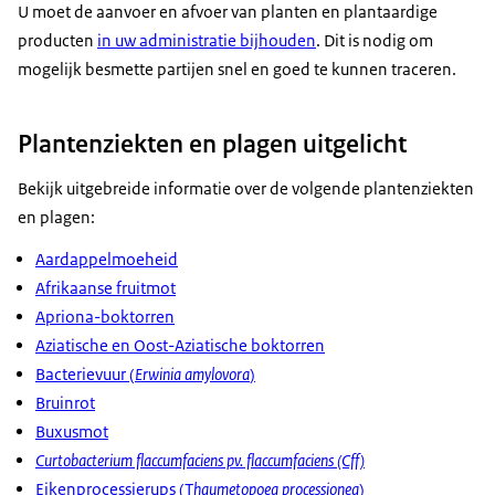
U moet de aanvoer en afvoer van planten en plantaardige
producten
in uw administratie bijhouden
. Dit is nodig om
mogelijk besmette partijen snel en goed te kunnen traceren.
Plantenziekten en plagen uitgelicht
Bekijk uitgebreide informatie over de volgende plantenziekten
en plagen:
Aardappelmoeheid
Afrikaanse fruitmot
Apriona-boktorren
Aziatische en Oost-Aziatische boktorren
Bacterievuur (
Erwinia amylovora
)
Bruinrot
Buxusmot
Curtobacterium flaccumfaciens pv. flaccumfaciens (Cff)
Eikenprocessierups (T
haumetopoea processionea
)