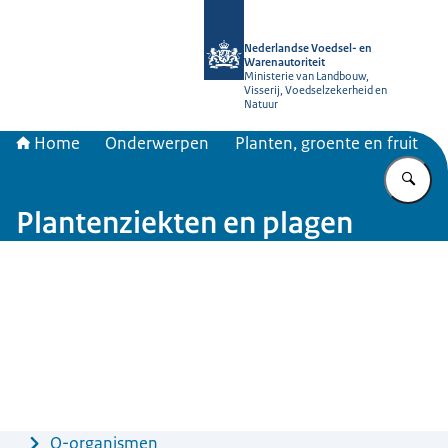
Naar de homepage van NVWA
Nederlandse Voedsel- en
Warenautoriteit
Ministerie van Landbouw,
Visserij, Voedselzekerheid en
Natuur
Home
Onderwerpen
Planten, groente en fruit
Vu
Plantenziekten en plagen
Menu
Q-organismen