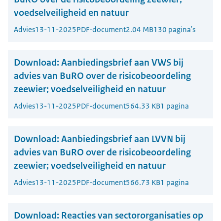
voedselveiligheid en natuur
Advies
13-11-2025
PDF-document
2.04 MB
130 pagina's
Download:
Aanbiedingsbrief aan VWS bij
advies van BuRO over de risicobeoordeling
zeewier; voedselveiligheid en natuur
Advies
13-11-2025
PDF-document
564.33 KB
1 pagina
Download:
Aanbiedingsbrief aan LVVN bij
advies van BuRO over de risicobeoordeling
zeewier; voedselveiligheid en natuur
Advies
13-11-2025
PDF-document
566.73 KB
1 pagina
Download:
Reacties van sectororganisaties op