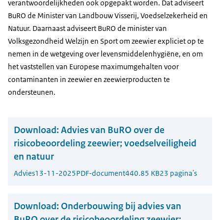
verantwoordelijkheden ook opgepakt worden. Dat adviseert
BuRO de Minister van Landbouw Visserij, Voedselzekerheid en
Natuur. Daarnaast adviseert BuRO de minister van
Volksgezondheid Welzijn en Sport om zeewier expliciet op te
nemen in de wetgeving over levensmiddelenhygiëne, en om
het vaststellen van Europese maximumgehalten voor
contaminanten in zeewier en zeewierproducten te
ondersteunen.
Download:
Advies van BuRO over de
risicobeoordeling zeewier; voedselveiligheid
en natuur
Advies
13-11-2025
PDF-document
440.85 KB
23 pagina's
Download:
Onderbouwing bij advies van
BuRO over de risicobeoordeling zeewier;