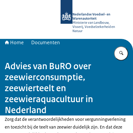
Naar de homepage van NVWA
Nederlandse Voedsel- en
Warenautoriteit
Ministerie van Landbouw,
Visserij, Voedselzekerheid en
Natuur
Home
Documenten
Vu
Advies van BuRO over
zeewierconsumptie,
zeewierteelt en
zeewieraquacultuur in
Nederland
Zorg dat de verantwoordelijkheden voor vergunningverlening
en toezicht bij de teelt van zeewier duidelijk zijn. En dat deze