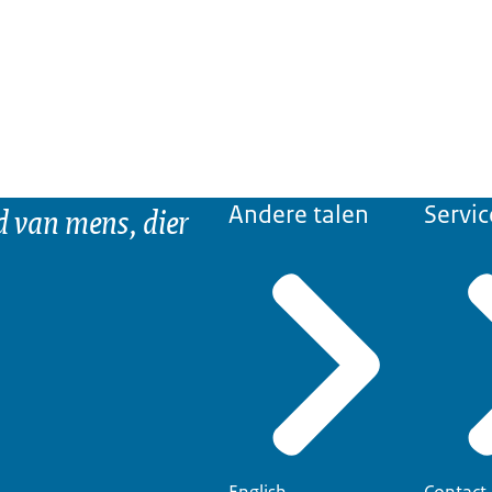
d van mens, dier
Andere talen
Servic
English
Contact