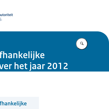
utoriteit
j,
Vul in wat u z
fhankelijke
ver het jaar 2012
fhankelijke