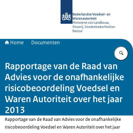
Naar de homepage van NVWA
Nederlandse Voedsel- en
Warenautoriteit
Ministerie van Landbouw,
Visserij, Voedselzekerheid en
Natuur
Home
Documenten
Vu
Rapportage van de Raad van
Advies voor de onafhankelijke
risicobeoordeling Voedsel en
Waren Autoriteit over het jaar
2013
Rapportage van de Raad van Advies voor de onafhankelijke
risicobeoordeling Voedsel en Waren Autoriteit over het jaar