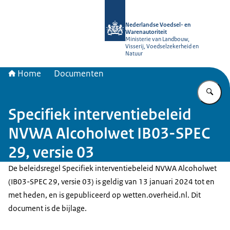
Naar de homepage van NVWA
Nederlandse Voedsel- en
Warenautoriteit
Ministerie van Landbouw,
Visserij, Voedselzekerheid en
Natuur
Home
Documenten
Vu
Specifiek interventiebeleid
NVWA Alcoholwet IB03-SPEC
29, versie 03
De beleidsregel Specifiek interventiebeleid NVWA Alcoholwet
(IB03-SPEC 29, versie 03) is geldig van 13 januari 2024 tot en
met heden, en is gepubliceerd op wetten.overheid.nl. Dit
document is de bijlage.