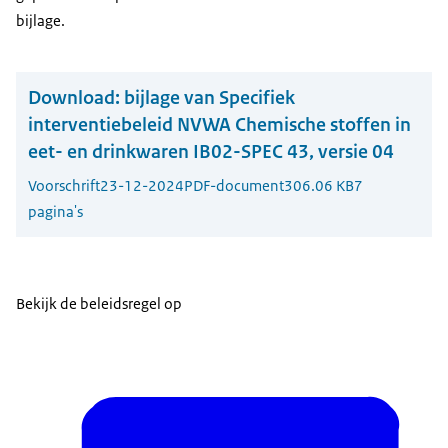
bijlage.
Download:
bijlage van Specifiek
interventiebeleid NVWA Chemische stoffen in
eet- en drinkwaren IB02-SPEC 43, versie 04
Voorschrift
23-12-2024
PDF-document
306.06 KB
7
pagina's
Bekijk de beleidsregel op