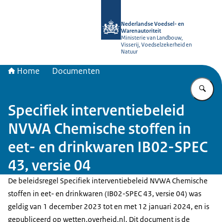
Naar de homepage van NVWA
Nederlandse Voedsel- en
Warenautoriteit
Ministerie van Landbouw,
Visserij, Voedselzekerheid en
Natuur
Home
Documenten
Vu
Specifiek interventiebeleid
NVWA Chemische stoffen in
eet- en drinkwaren IB02-SPEC
43, versie 04
De beleidsregel Specifiek interventiebeleid NVWA Chemische
stoffen in eet- en drinkwaren (IB02-SPEC 43, versie 04) was
geldig van 1 december 2023 tot en met 12 januari 2024, en is
gepubliceerd op wetten.overheid.nl. Dit document is de