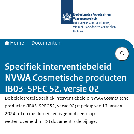
Naar de homepage van NVWA
Nederlandse Voedsel- en
Warenautoriteit
Ministerie van Landbouw,
Visserij, Voedselzekerheid en
Natuur
Home
Documenten
Vu
Specifiek interventiebeleid
NVWA Cosmetische producten
IB03-SPEC 52, versie 02
De beleidsregel Specifiek interventiebeleid NVWA Cosmetische
producten (IB03-SPEC 52, versie 02) is geldig van 13 januari
2024 tot en met heden, en is gepubliceerd op
wetten.overheid.nl. Dit document is de bijlage.