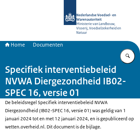
Naar de homepage van NVWA
Nederlandse Voedsel- en
Warenautoriteit
Ministerie van Landbouw,
Visserij, Voedselzekerheid en
Natuur
Home
Documenten
Vu
Specifiek interventiebeleid
NVWA Diergezondheid IB02-
SPEC 16, versie 01
De beleidsregel Specifiek interventiebeleid NVWA
Diergezondheid (IB02-SPEC 16, versie 01) was geldig van 1
januari 2024 tot en met 12 januari 2024, en is gepubliceerd op
wetten.overheid.nl. Dit document is de bijlage.