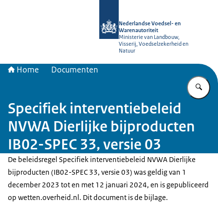
Naar de homepage van NVWA
Nederlandse Voedsel- en
Warenautoriteit
Ministerie van Landbouw,
Visserij, Voedselzekerheid en
Natuur
Home
Documenten
Vu
Specifiek interventiebeleid
NVWA Dierlijke bijproducten
IB02-SPEC 33, versie 03
De beleidsregel Specifiek interventiebeleid NVWA Dierlijke
bijproducten (IB02-SPEC 33, versie 03) was geldig van 1
december 2023 tot en met 12 januari 2024, en is gepubliceerd
op wetten.overheid.nl. Dit document is de bijlage.