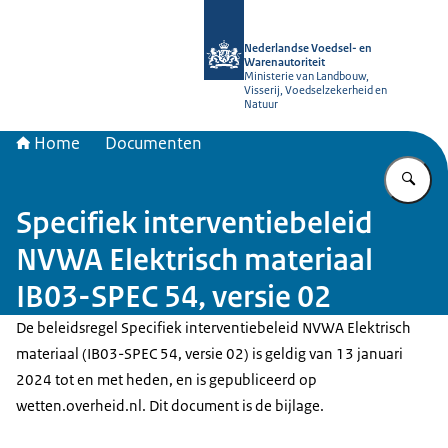
Naar de homepage van NVWA
Nederlandse Voedsel- en
Warenautoriteit
Ministerie van Landbouw,
Visserij, Voedselzekerheid en
Natuur
Home
Documenten
Vu
Specifiek interventiebeleid
NVWA Elektrisch materiaal
IB03-SPEC 54, versie 02
De beleidsregel Specifiek interventiebeleid NVWA Elektrisch
materiaal (IB03-SPEC 54, versie 02) is geldig van 13 januari
2024 tot en met heden, en is gepubliceerd op
wetten.overheid.nl. Dit document is de bijlage.