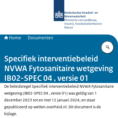
Naar de homepage van NVWA
Nederlandse Voedsel- en
Warenautoriteit
Ministerie van Landbouw,
Visserij, Voedselzekerheid en
Natuur
Home
Documenten
Vu
Specifiek interventiebeleid
NVWA Fytosanitaire wetgeving
IB02-SPEC 04 , versie 01
De beleidsregel Specifiek interventiebeleid NVWA Fytosanitaire
wetgeving (IB02-SPEC 04 , versie 01) was geldig van 1
december 2023 tot en met 12 januari 2024, en staat
gepubliceerd op wetten.overheid.nl. Dit document is de
bijlage.