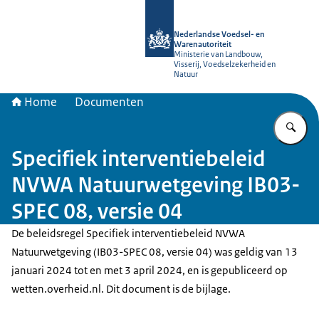
Naar de homepage van NVWA
Nederlandse Voedsel- en
Warenautoriteit
Ministerie van Landbouw,
Visserij, Voedselzekerheid en
Natuur
Home
Documenten
Vu
Specifiek interventiebeleid
NVWA Natuurwetgeving IB03-
SPEC 08, versie 04
De beleidsregel Specifiek interventiebeleid NVWA
Natuurwetgeving (IB03-SPEC 08, versie 04) was geldig van 13
januari 2024 tot en met 3 april 2024, en is gepubliceerd op
wetten.overheid.nl. Dit document is de bijlage.