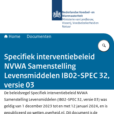
Naar de homepage van NVWA
Nederlandse Voedsel- en
Warenautoriteit
Ministerie van Landbouw,
Visserij, Voedselzekerheid en
Natuur
Home
Documenten
Vu
Specifiek interventiebeleid
NVWA Samenstelling
Levensmiddelen IB02-SPEC 32,
versie 03
De beleidsregel Specifiek interventiebeleid NVWA
Samenstelling Levensmiddelen (IB02-SPEC 32, versie 03) was
geldig van 1 december 2023 tot en met 12 januari 2024, en is
gepubliceerd op wetten.overheid.nl. Dit document is de