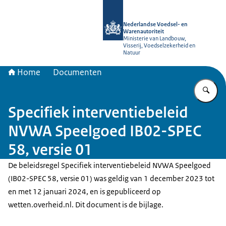
Naar de homepage van NVWA
Nederlandse Voedsel- en
Warenautoriteit
Ministerie van Landbouw,
Visserij, Voedselzekerheid en
Natuur
Home
Documenten
Vu
Specifiek interventiebeleid
NVWA Speelgoed IB02-SPEC
58, versie 01
De beleidsregel Specifiek interventiebeleid NVWA Speelgoed
(IB02-SPEC 58, versie 01) was geldig van 1 december 2023 tot
en met 12 januari 2024, en is gepubliceerd op
wetten.overheid.nl. Dit document is de bijlage.