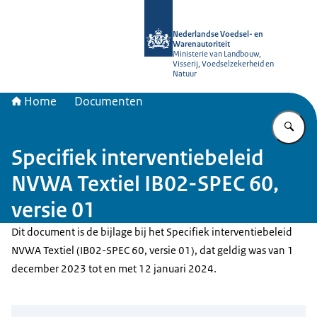
Naar de homepage van NVWA
Nederlandse Voedsel- en
Warenautoriteit
Ministerie van Landbouw,
Visserij, Voedselzekerheid en
Natuur
Home
Documenten
Vu
Specifiek interventiebeleid
NVWA Textiel IB02-SPEC 60,
versie 01
Dit document is de bijlage bij het Specifiek interventiebeleid
NVWA Textiel (IB02-SPEC 60, versie 01), dat geldig was van 1
december 2023 tot en met 12 januari 2024.