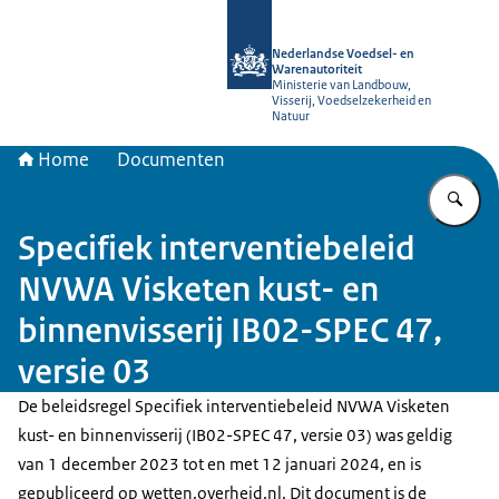
Naar de homepage van NVWA
Nederlandse Voedsel- en
Warenautoriteit
Ministerie van Landbouw,
Visserij, Voedselzekerheid en
Natuur
Home
Documenten
Vu
Specifiek interventiebeleid
NVWA Visketen kust- en
binnenvisserij IB02-SPEC 47,
versie 03
De beleidsregel Specifiek interventiebeleid NVWA Visketen
kust- en binnenvisserij (IB02-SPEC 47, versie 03) was geldig
van 1 december 2023 tot en met 12 januari 2024, en is
gepubliceerd op wetten.overheid.nl. Dit document is de