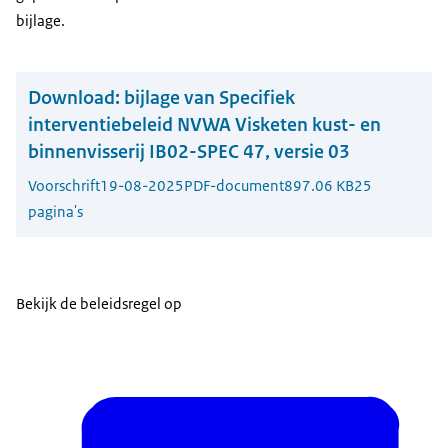
bijlage.
Download:
bijlage van Specifiek
interventiebeleid NVWA Visketen kust- en
binnenvisserij IB02-SPEC 47, versie 03
Voorschrift
19-08-2025
PDF-document
897.06 KB
25
pagina's
Bekijk de beleidsregel op