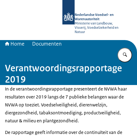
Naar de homepage van NVWA
Nederlandse Voedsel- en
Warenautoriteit
Ministerie van Landbouw,
Visserij, Voedselzekerheid en
Natuur
Home
Documenten
Vu
Verantwoordingsrapportage
2019
In de verantwoordingsrapportage presenteert de NVWA haar
resultaten over 2019 langs de 7 publieke belangen waar de
NVWA op toeziet. Voedselveiligheid, dierenwelzijn,
diergezondheid, tabaksontmoediging, productveiligheid,
natuur & milieu en plantgezondheid.
De rapportage geeft informatie over de continuïteit van de