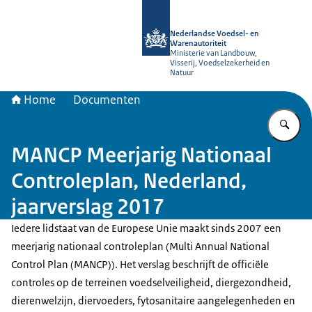
Naar de homepage van NVWA
Nederlandse Voedsel- en
Warenautoriteit
Ministerie van Landbouw,
Visserij, Voedselzekerheid en
Natuur
Home
Documenten
Vu
MANCP Meerjarig Nationaal
Controleplan, Nederland,
jaarverslag 2017
Iedere lidstaat van de Europese Unie maakt sinds 2007 een
meerjarig nationaal controleplan (Multi Annual National
Control Plan (MANCP)). Het verslag beschrijft de officiële
controles op de terreinen voedselveiligheid, diergezondheid,
dierenwelzijn, diervoeders, fytosanitaire aangelegenheden en