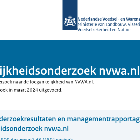
Naar de homepage van NVWA
Nederlandse Voedsel- en Warena
Ministerie van Landbouw, Visseri
Voedselzekerheid en Natuur
ijkheidsonderzoek nvwa.nl
erzoek naar de toegankelijkheid van NVWA.nl.
zoek in maart 2024 uitgevoerd.
derzoekresultaten en managementrapportag
eidsonderzoek nvwa.nl
4
PDF-document
1.68 MB
34 pagina's