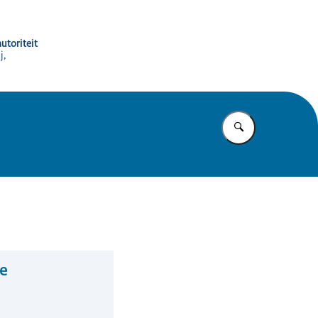
utoriteit
j,
Vul in wat u z
e