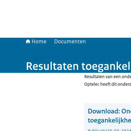
Home
Documenten
Resultaten toegankel
Resultaten van een ond
Optelec heeft dit onder
Download:
On
toegankelijkh
Publicatie
29-03-202