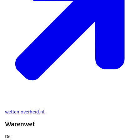
wetten.overheid.nl
.
Warenwet
De