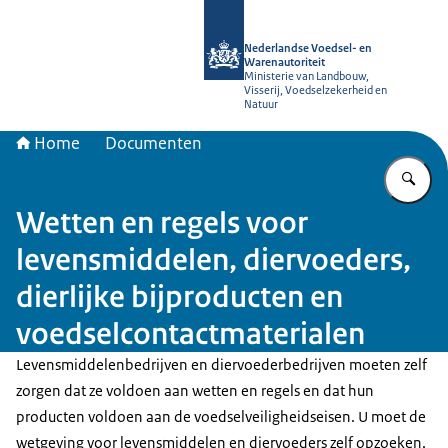
Naar de homepage van NVWA
Nederlandse Voedsel- en
Warenautoriteit
Ministerie van Landbouw,
Visserij, Voedselzekerheid en
Natuur
Home
Documenten
Vu
Wetten en regels voor
levensmiddelen, diervoeders,
dierlijke bijproducten en
voedselcontactmaterialen
Levensmiddelenbedrijven en diervoederbedrijven moeten zelf
zorgen dat ze voldoen aan wetten en regels en dat hun
producten voldoen aan de voedselveiligheidseisen. U moet de
wetgeving voor levensmiddelen en diervoeders zelf opzoeken,