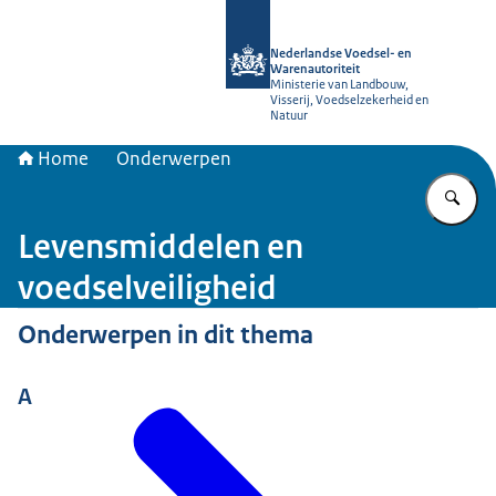
Naar de homepage van NVWA
Nederlandse Voedsel- en
Warenautoriteit
Ministerie van Landbouw,
Visserij, Voedselzekerheid en
Natuur
Home
Onderwerpen
Vu
Levensmiddelen en
voedselveiligheid
Onderwerpen in dit thema
A