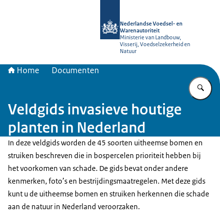
Naar de homepage van NVWA
Nederlandse Voedsel- en
Warenautoriteit
Ministerie van Landbouw,
Visserij, Voedselzekerheid en
Natuur
Home
Documenten
Vu
Veldgids invasieve houtige
planten in Nederland
In deze veldgids worden de 45 soorten uitheemse bomen en
struiken beschreven die in bospercelen prioriteit hebben bij
het voorkomen van schade. De gids bevat onder andere
kenmerken, foto’s en bestrijdingsmaatregelen. Met deze gids
kunt u de uitheemse bomen en struiken herkennen die schade
aan de natuur in Nederland veroorzaken.