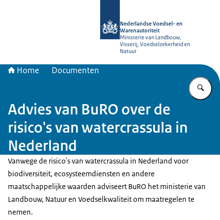
Naar de homepage van NVWA
Nederlandse Voedsel- en
Warenautoriteit
Ministerie van Landbouw,
Visserij, Voedselzekerheid en
Natuur
Home
Documenten
Vu
Advies van BuRO over de
risico's van watercrassula in
Nederland
Vanwege de risico's van watercrassula in Nederland voor
biodiversiteit, ecosysteemdiensten en andere
maatschappelijke waarden adviseert BuRO het ministerie van
Landbouw, Natuur en Voedselkwaliteit om maatregelen te
nemen.