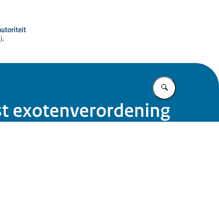
utoriteit
j,
Vul in wat u z
st exotenverordening