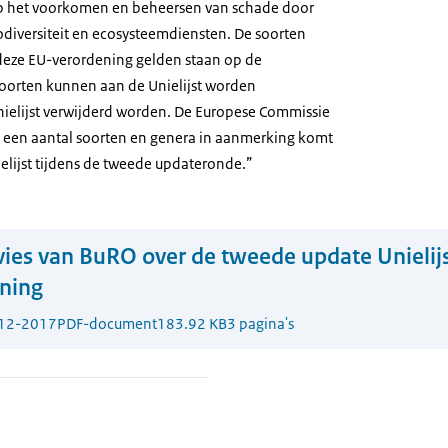
 op het voorkomen en beheersen van schade door
odiversiteit en ecosysteemdiensten. De soorten
deze EU-verordening gelden staan op de
oorten kunnen aan de Unielijst worden
ielijst verwijderd worden. De Europese Commissie
 een aantal soorten en genera in aanmerking komt
elijst tijdens de tweede updateronde.”
ies van BuRO over de tweede update Unielij
ning
12-2017
PDF-document
183.92 KB
3 pagina's