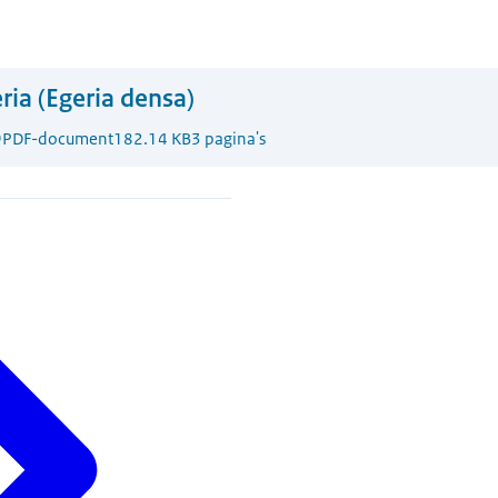
ria (Egeria densa)
9
PDF-document
182.14 KB
3 pagina's