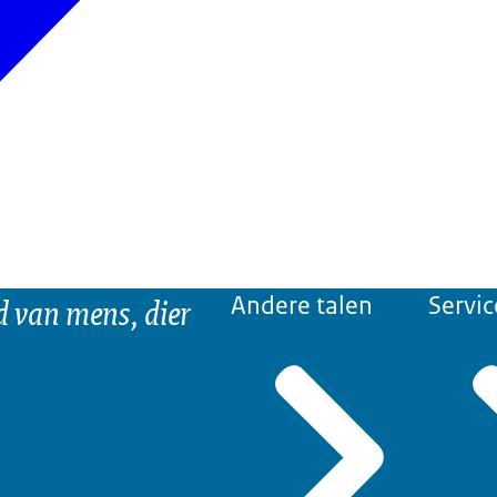
d van mens, dier
Andere talen
Servic