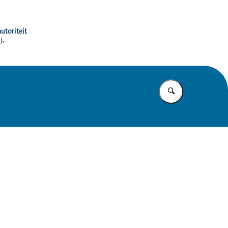
utoriteit
j,
Vul in wat u z