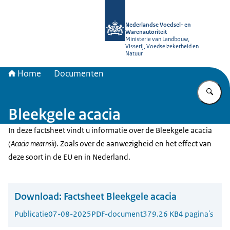
Naar de homepage van NVWA
Nederlandse Voedsel- en
Warenautoriteit
Ministerie van Landbouw,
Visserij, Voedselzekerheid en
Natuur
Home
Documenten
Vu
Bleekgele acacia
In deze factsheet vindt u informatie over de Bleekgele acacia
(
Acacia mearnsii)
. Zoals over de aanwezigheid en het effect van
deze soort in de EU en in Nederland.
Download:
Factsheet Bleekgele acacia
Publicatie
07-08-2025
PDF-document
379.26 KB
4 pagina's